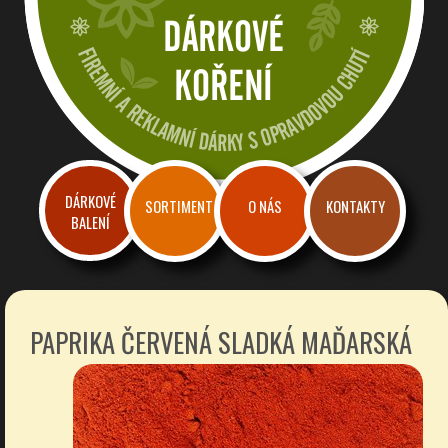
Dárkové a reklamní koření
Firemní dárky a reklama s chutí
DÁRKOVÉ
SORTIMENT
O NÁS
KONTAKTY
BALENÍ
PAPRIKA ČERVENÁ SLADKÁ MAĎARSKÁ