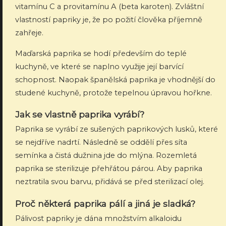
vitamínu C a provitamínu A (beta karoten). Zvláštní
vlastností papriky je, že po požití člověka příjemně
zahřeje.
Maďarská paprika se hodí především do teplé
kuchyně, ve které se naplno využije její barvící
schopnost. Naopak španělská paprika je vhodnější do
studené kuchyně, protože tepelnou úpravou hořkne.
Jak se vlastně paprika vyrábí?
Paprika se vyrábí ze sušených paprikových lusků, které
se nejdříve nadrtí. Následně se oddělí přes síta
semínka a čistá dužnina jde do mlýna. Rozemletá
paprika se sterilizuje přehřátou párou. Aby paprika
neztratila svou barvu, přidává se před sterilizací olej.
Proč některá paprika pálí a jiná je sladká?
Pálivost papriky je dána množstvím alkaloidu