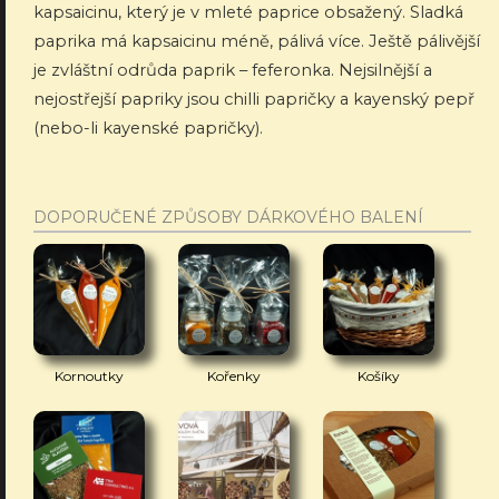
kapsaicinu, který je v mleté paprice obsažený. Sladká
paprika má kapsaicinu méně, pálivá více. Ještě pálivější
je zvláštní odrůda paprik – feferonka. Nejsilnější a
nejostřejší papriky jsou chilli papričky a kayenský pepř
(nebo-li kayenské papričky).
DOPORUČENÉ ZPŮSOBY DÁRKOVÉHO BALENÍ
Kornoutky
Kořenky
Košíky